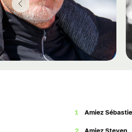
Previous
Amiez Sébasti
Amiez Steven