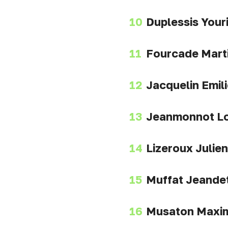
Duplessis Your
Fourcade Mart
Jacquelin Emil
Jeanmonnot L
Lizeroux Julien
Muffat Jeandet
Musaton Maxi