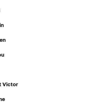
i
in
ien
ou
 Victor
me