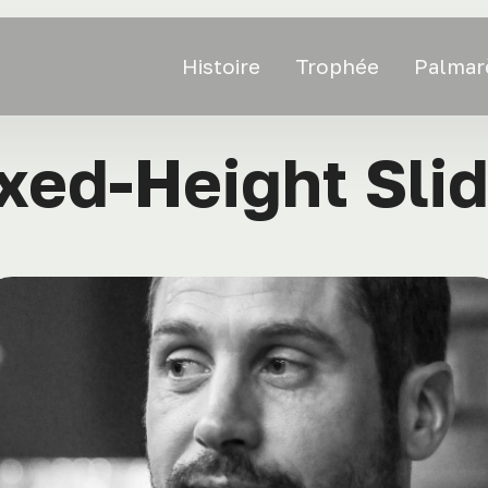
Histoire
Trophée
Palmar
xed-Height Sli